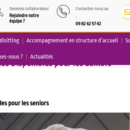
Devenez collaborateur
Contactez-nous au
Rejoindre notre
:
équipe ?
09 82 62 57 42
disitting
Accompagnement en structure d’accueil
So
es-nous ?
Actualités
ides Disponibles pour les Seniors
bles pour les seniors