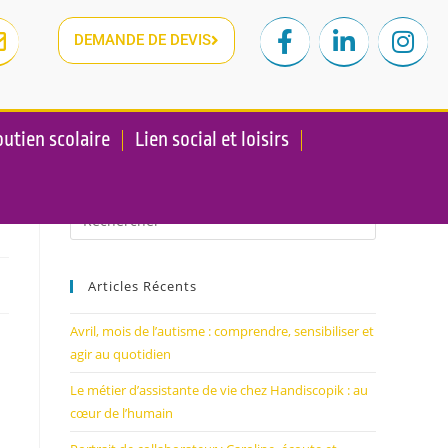
DEMANDE DE DEVIS
utien scolaire
Lien social et loisirs
Articles Récents
Avril, mois de l’autisme : comprendre, sensibiliser et
agir au quotidien
​​Le métier d’assistante de vie chez Handiscopik : au
cœur de l’humain